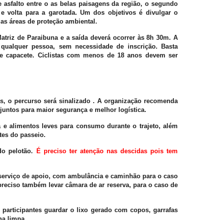
e asfalto entre o as belas paisagens da região, o segundo
 e volta para a garotada. Um dos objetivos é divulgar o
as áreas de proteção ambiental.
triz de Paraibuna e a saída deverá ocorrer às 8h 30m. A
a qualquer pessoa, sem necessidade de inscrição. Basta
 e capacete. Ciclistas com menos de 18 anos devem ser
as, o percurso será sinalizado . A organização recomenda
juntos para maior segurança e melhor logística.
e alimentos leves para consumo durante o trajeto, além
tes do passeio.
do pelotão.
É preciso ter atenção nas descidas pois tem
serviço de apoio, com ambulância e caminhão para o caso
preciso também levar câmara de ar reserva, para o caso de
 participantes guardar o lixo gerado com copos, garrafas
lha limpa.