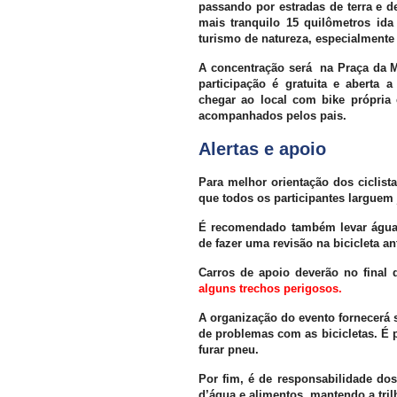
passando por estradas de terra e d
mais tranquilo 15 quilômetros ida
turismo de natureza, especialmente 
A concentração será na Praça da Ma
participação é gratuita e aberta 
chegar ao local com bike própria
acompanhados pelos pais.
Alertas e apoio
Para melhor orientação dos ciclist
que todos os participantes larguem 
É recomendado também levar água 
de fazer uma revisão na bicicleta an
Carros de apoio deverão no final 
alguns trechos perigosos.
A organização do evento fornecerá 
de problemas com as bicicletas. É 
furar pneu.
Por fim, é de responsabilidade dos
d’água e alimentos, mantendo a tri