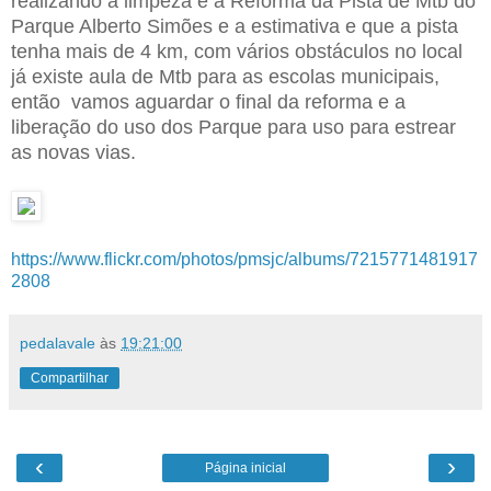
realizando a limpeza e a Reforma da Pista de Mtb do
Parque Alberto Simões e a estimativa e que a pista
tenha mais de 4 km, com vários obstáculos no local
já existe aula de Mtb para as escolas municipais,
então vamos aguardar o final da reforma e a
liberação do uso dos Parque para uso para estrear
as novas vias.
https://www.flickr.com/photos/pmsjc/albums/7215771481917
2808
pedalavale
às
19:21:00
Compartilhar
‹
›
Página inicial