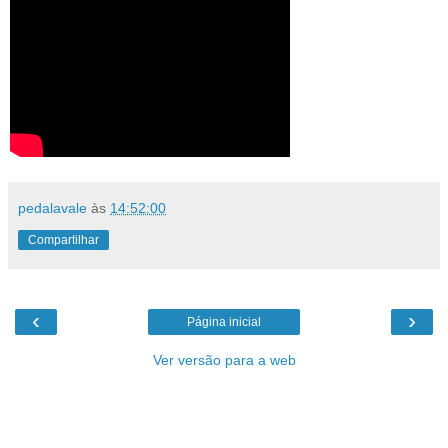
pedalavale
às
14:52:00
Compartilhar
‹
›
Página inicial
Ver versão para a web