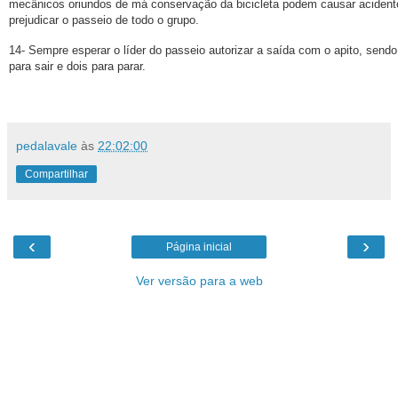
mecânicos oriundos de má conservação da
bicicleta
podem causar acident
prejudicar o passeio de todo o grupo.
14- Sempre esperar o
líder
do passeio autorizar a
saída
com o apito, sendo
para sair e dois para parar.
pedalavale
às
22:02:00
Compartilhar
‹
›
Página inicial
Ver versão para a web