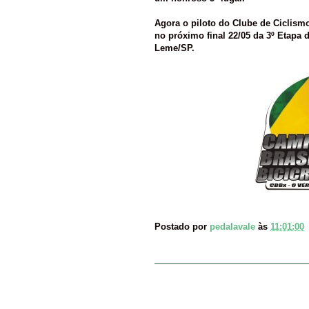
Agora o piloto do Clube de Ciclism
no próximo final 22/05 da 3º Etapa
Leme/SP.
Postado por
pedalavale
às
11:01:00