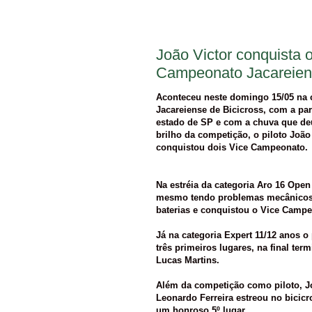
João Victor conquista
Campeonato Jacareiens
Aconteceu neste domingo 15/05 na 
Jacareiense de Bicicross, com a par
estado de SP e com a chuva que de
brilho da competição, o piloto João
conquistou dois Vice Campeonato.
Na estréia da categoria Aro 16 Open
mesmo tendo problemas mecânicos c
baterias e conquistou o Vice Campe
Já na categoria Expert 11/12 anos o
três primeiros lugares, na final ter
Lucas Martins.
Além da competição como piloto, Jo
Leonardo Ferreira estreou no bicic
um honroso 5º lugar.