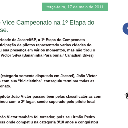
terça-feira, 17 de maio de 2011
 o Vice Campeonato na 1º Etapa do
​e.
cidade de Jacareí/SP, a 1º Etapa do Campeonato
ticipação de pilotos representado varias cidades do
u sua presença em vários momentos, mas não tirou o
 Victor Silva (Bananinha Paraibuna / Canadian Bikes)
 (categoria somente disputada em Jacareí), João Victor
om sua “bicicletinha” conseguiu terminar todas as
onato.
 piloto João Victor passou bem pelas classificatórias com
minou com o 2º lugar, sendo superado pelo piloto local
ão Victor também foi torcedor, pois seu irmão Pedro
ross onde competiu na categoria 9/10 anos e conquistou