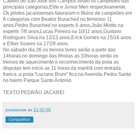
Cabelo de São José dos Campos foram os campeões das
principais categorias,Elite e Junior Men respectivamente.
Os pilotos jacareienses faturaram o títulos de campeões em
8 categorias com Beatriz Burached no feminino 11
anos,Pedro Burached no experts 6 anos,João Miotto na
experts 7/8 anos,Lucas Pereira na 10/11 anos,Gustavo
Rodrigues Silva na 12/13 anos,Erick Gomes na 15/16 anos
e Elber Soares na 17/29 anos.
No sábado dia 26 os treinos livres serão a partir das
14horas,no domingo das 8horas as 10horas serão os
treinos de aquecimento e reconhecimento da pista as
disputas tem inicio as 11 horas da manhã com entrada
franca ,a pista “Luciano Bruni” fica na Avenida Pedra Santa
no bairro Parque Santo Antonio.
TEXTO PEDRÃO JACAREI
pedalavale
às
21:02:00
Compartilhar