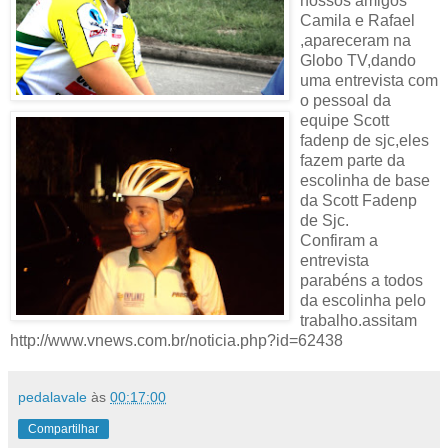
nossos amigos
Camila e Rafael
,apareceram na
Globo TV,dando
uma entrevista com
o pessoal da
equipe Scott
fadenp de sjc,eles
fazem parte da
escolinha de base
da Scott Fadenp
de Sjc.
Confiram a
entrevista
parabéns a todos
da escolinha pelo
trabalho.assitam
http://www.vnews.com.br/noticia.php?id=62438
pedalavale
às
00:17:00
Compartilhar