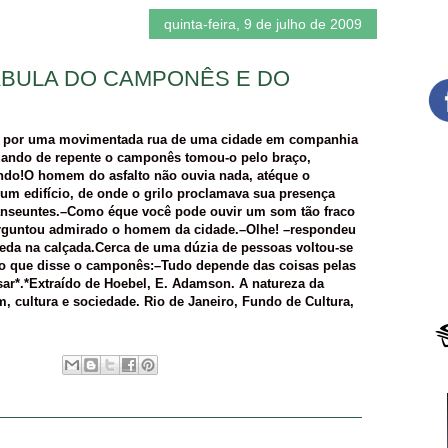
quinta-feira, 9 de julho de 2009
ÁBULA DO CAMPONÊS E DO
a por uma movimentada rua de uma cidade em companhia
quando de repente o camponês tomou-o pelo braço,
ndo!O homem do asfalto não ouvia nada, atéque o
m edifício, de onde o grilo proclamava sua presença
ranseuntes.–Como éque você pode ouvir um som tão fraco
erguntou admirado o homem da cidade.–Olhe! –respondeu
da na calçada.Cerca de uma dúzia de pessoas voltou-se
, ao que disse o camponês:–Tudo depende das coisas pelas
sar*.*Extraído de Hoebel, E. Adamson. A natureza da
, cultura e sociedade. Rio de Janeiro, Fundo de Cultura,