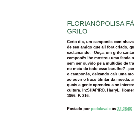
FLORIANÓPOLISA F
GRILO
Certo dia, um camponês caminhav
de seu amigo que ali fora criado, 
exclamando: –Ouça, um grilo canta
camponês lhe mostrou uma fenda nu
sem ser ouvido pela multidão de t
no meio de todo esse barulho? –p
o camponês, deixando cair uma moe
ao ouvir o fraco tilintar da moeda
quais a gente aprendeu a se interes
cultura. In:SHAPIRO, HarryL. Homem
1966. P. 216.
Postado por
pedalavale
às
22:28:00